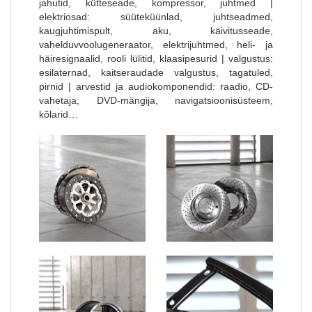
jahutid, kütteseade, kompressor, juhtmed |
elektriosad: süüteküünlad, juhtseadmed,
kaugjuhtimispult, aku, käivitusseade,
vahelduvvoolugeneraator, elektrijuhtmed, heli- ja
häiresignaalid, rooli lülitid, klaasipesurid | valgustus:
esilaternad, kaitseraudade valgustus, tagatuled,
pirnid | arvestid ja audiokomponendid: raadio, CD-
vahetaja, DVD-mängija, navigatsioonisüsteem,
kõlarid…