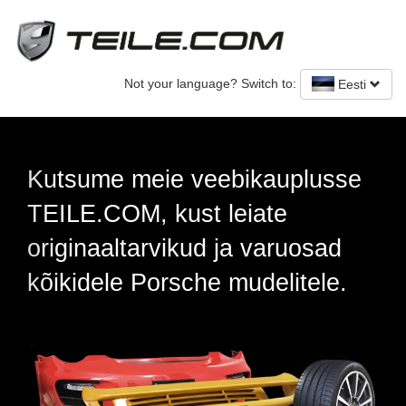
Not your language? Switch to:
Eesti
Previous
Nex
uplusse
Originaalsed Porsche 
e
– uued ja kasutatud
ruosad
litele.