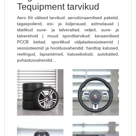
Tequipment tarvikud
Aero Kit välised tarvikud: aerodünaamilised paketid,
tagaspoilerid, esi- ja küljerauad, astmelauad |
täielikud suve- ja talverattad, veljed, suve- ja
talverehvid | muud sporditarvikud: keraamilised
PCCB kettad, sportlikud väljalaskesüsteemid |
veosüsteemid ja hooldusvahendid: hardtop katused,
reelingud, lapseistmed, katuseboksid, autokatted,
puhastusvahendid...