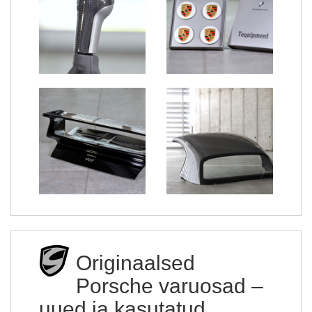
Originaalsed
Porsche varuosad –
uued ja kasutatud