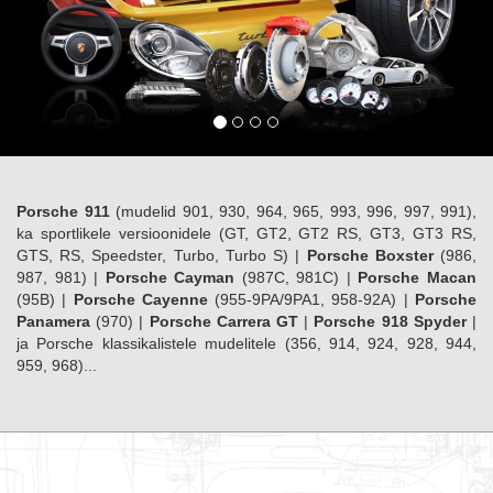
Porsche 911
(mudelid 901, 930, 964, 965, 993, 996, 997, 991),
ka sportlikele versioonidele (GT, GT2, GT2 RS, GT3, GT3 RS,
GTS, RS, Speedster, Turbo, Turbo S) |
Porsche Boxster
(986,
987, 981) |
Porsche Cayman
(987C, 981C) |
Porsche Macan
(95B) |
Porsche Cayenne
(955-9PA/9PA1, 958-92A) |
Porsche
Panamera
(970) |
Porsche Carrera GT
|
Porsche 918 Spyder
|
ja Porsche klassikalistele mudelitele (356, 914, 924, 928, 944,
959, 968)...