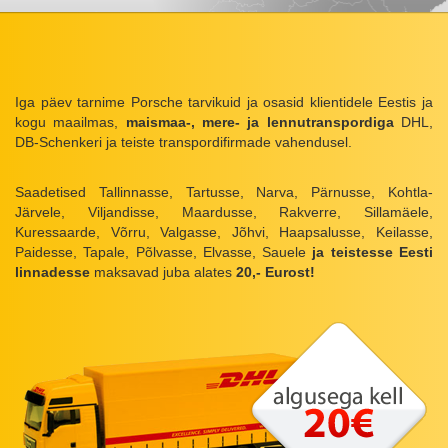
Iga päev tarnime Porsche tarvikuid ja osasid klientidele Eestis ja
kogu maailmas,
maismaa-, mere- ja lennutranspordiga
DHL,
DB-Schenkeri ja teiste transpordifirmade vahendusel.
Saadetised Tallinnasse, Tartusse, Narva, Pärnusse, Kohtla-
Järvele, Viljandisse, Maardusse, Rakverre, Sillamäele,
Kuressaarde, Võrru, Valgasse, Jõhvi, Haapsalusse, Keilasse,
Paidesse, Tapale, Põlvasse, Elvasse, Sauele
ja teistesse Eesti
linnadesse
maksavad juba alates
20,- Eurost!