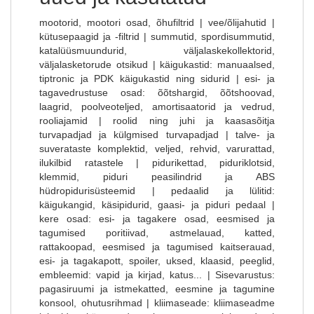
mootorid, mootori osad, õhufiltrid | vee/õlijahutid |
kütusepaagid ja -filtrid | summutid, spordisummutid,
katalüüsmuundurid, väljalaskekollektorid,
väljalasketorude otsikud | käigukastid: manuaalsed,
tiptronic ja PDK käigukastid ning sidurid | esi- ja
tagavedrustuse osad: õõtshargid, õõtshoovad,
laagrid, poolveoteljed, amortisaatorid ja vedrud,
rooliajamid | roolid ning juhi ja kaasasõitja
turvapadjad ja külgmised turvapadjad | talve- ja
suverataste komplektid, veljed, rehvid, varurattad,
ilukilbid ratastele | pidurikettad, piduriklotsid,
klemmid, piduri peasilindrid ja ABS
hüdropidurisüsteemid | pedaalid ja lülitid:
käigukangid, käsipidurid, gaasi- ja piduri pedaal |
kere osad: esi- ja tagakere osad, eesmised ja
tagumised poritiivad, astmelauad, katted,
rattakoopad, eesmised ja tagumised kaitserauad,
esi- ja tagakapott, spoiler, uksed, klaasid, peeglid,
embleemid: vapid ja kirjad, katus... | Sisevarustus:
pagasiruumi ja istmekatted, eesmine ja tagumine
konsool, ohutusrihmad | kliimaseade: kliimaseadme